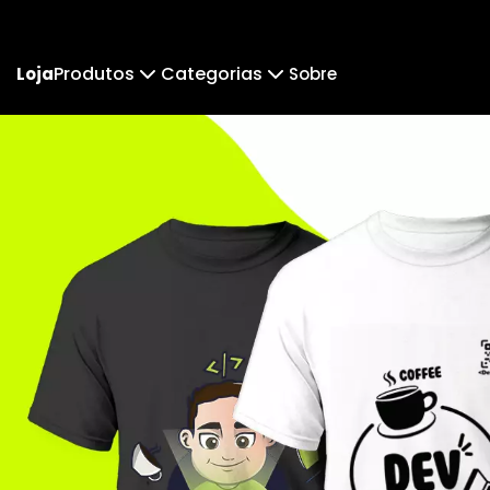
Produtos
Categorias
Loja
Sobre
Camiseta
Moletom
Camiseta Infantil
Cam
Cropped
Cropped Moletom
Suéter Moletom