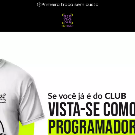
Primeira troca sem custo
iseta
Regata
Moletom
Camiseta Algodão Peruano
Hoodie Moletom