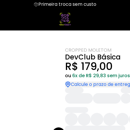
Primeira troca sem custo
iseta
Regata
Moletom
Camiseta Algodão Peruano
Hoodie Moletom
CROPPED MOLETOM
DevClub Básica
R$ 179,00
ou
6x de R$ 29,83 sem juros
Calcule o prazo de entre