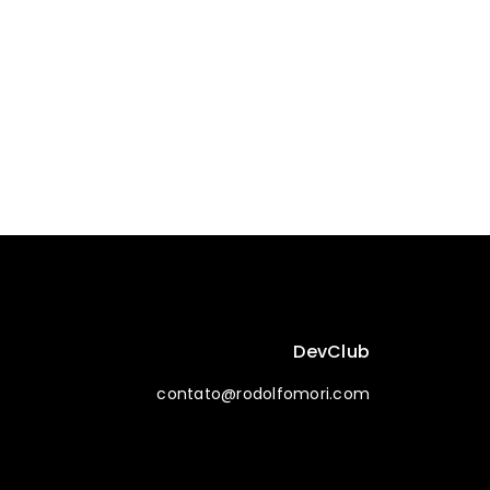
DevClub
contato@rodolfomori.com