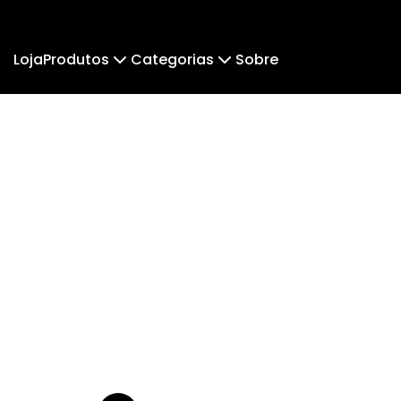
Loja
Produtos
Categorias
Sobre
Camiseta
Moletom
Camiseta Infantil
Cam
Cropped
Cropped Moletom
Suéter Moletom