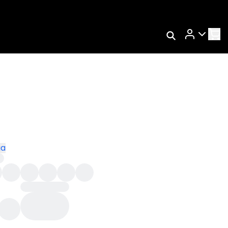
Rastrear Meu
Pedido
Trocar Meu Pedido
Avaliar Meu Pedido
Entrar | Cadastrar
ga