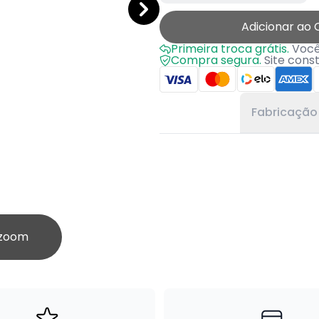
Adicionar ao 
Primeira troca grátis.
Você 
Compra segura.
Site cons
Fabricação
 zoom